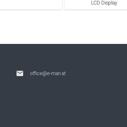
LCD Display
mail
office@e-man.at