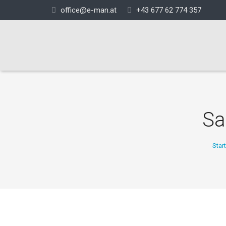
office@e-man.at
+43 677 62 774 357
Sa
Start