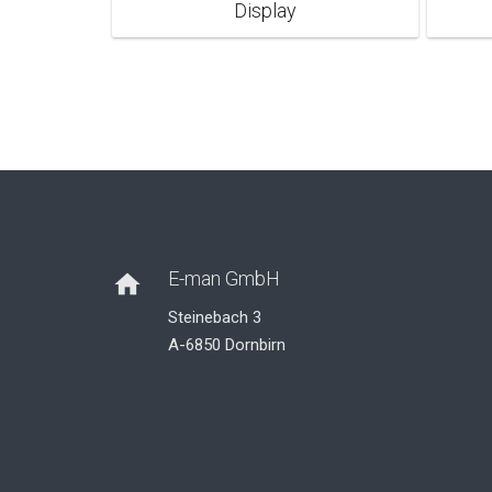
Display
E-man GmbH
home
Steinebach 3
A-6850 Dornbirn