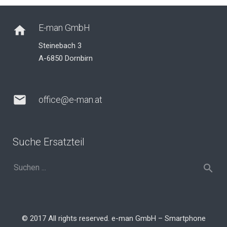
E-man GmbH
home
Steinebach 3
A-6850 Dornbirn
mail
office@e-man.at
Suche Ersatzteil
© 2017 All rights reserved. e-man GmbH – Smartphone