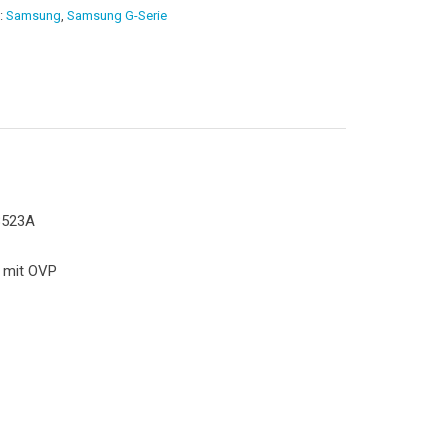
:
Samsung
,
Samsung G-Serie
8523A
y mit OVP