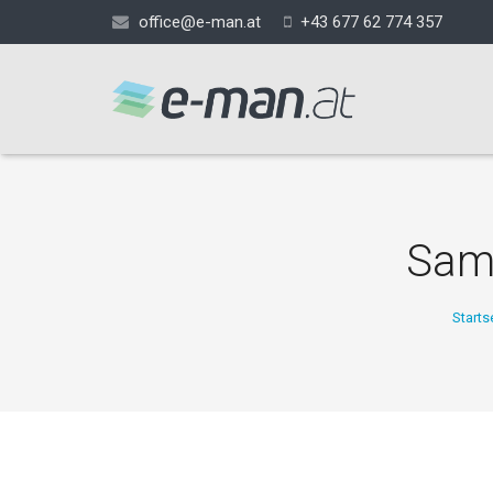
office@e-man.at
+43 677 62 774 357
Sam
Starts