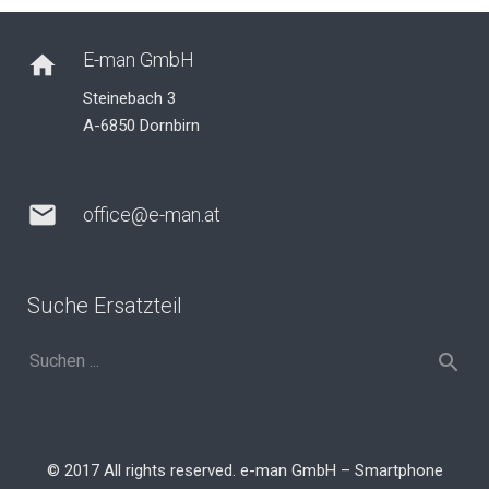
E-man GmbH
home
Steinebach 3
A-6850 Dornbirn
mail
office@e-man.at
Suche Ersatzteil
© 2017 All rights reserved. e-man GmbH – Smartphone