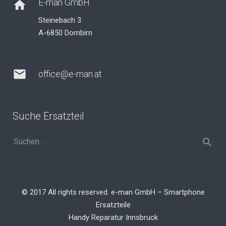
E-man GmbH
home
Steinebach 3
A-6850 Dornbirn
mail
office@e-man.at
Suche Ersatzteil
© 2017 All rights reserved. e-man GmbH – Smartphone
Ersatzteile
Handy Reparatur Innsbruck