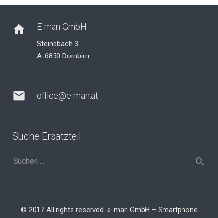
E-man GmbH
home
Steinebach 3
A-6850 Dornbirn
mail
office@e-man.at
Suche Ersatzteil
© 2017 All rights reserved. e-man GmbH – Smartphone